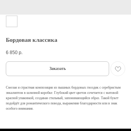
Бордовая классика
6 850
р.
Заказать
Смелая и страстная композиция из пышных бордовых гвоздик с серебристым
эвкалиптом в шляпной коробке. Глубокий цвет цветов сочетается с матовой
красной упаковкой, создавая стильный, запоминающийся образ. Такой букет
подойдёт для романтического повода, выражения благодарности или в знак
особого внимания.